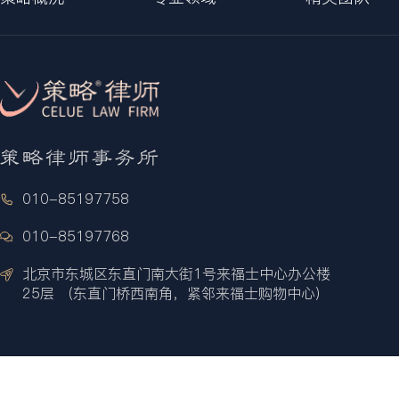
010-85197758
010-85197768
北京市东城区东直门南大街1号来福士中心办公楼
25层 （东直门桥西南角，紧邻来福士购物中心）