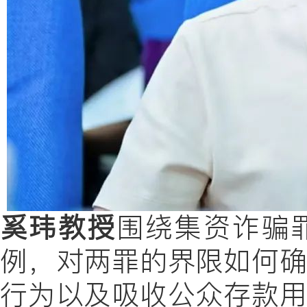
奚玮教授
围绕集资诈骗
例，对两罪的界限如何
行为以及吸收公众存款