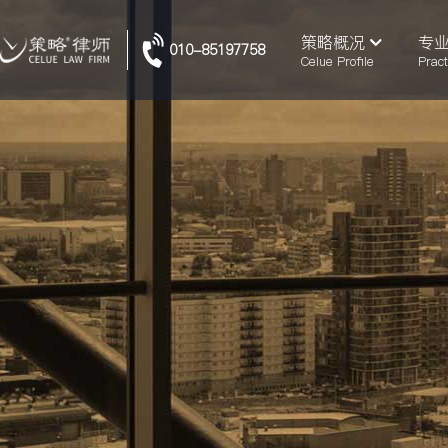
策略概况
专
010-85197758
Celue Profile
Pract