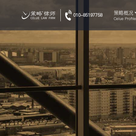
策略概况
010-85197758
Celue Profile