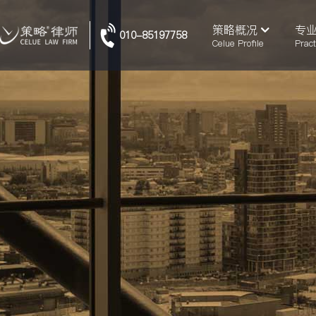
策略概况
专
010-85197758
Celue Profile
Pract