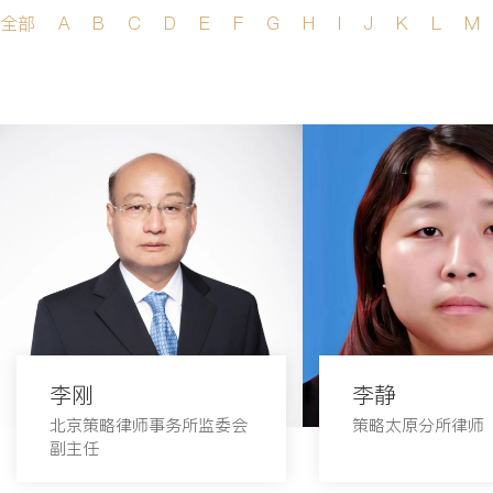
全部
A
B
C
D
E
F
G
H
I
J
K
L
M
李刚
李静
北京策略律师事务所监委会
策略太原分所律师
副主任