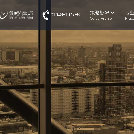
策略概况
专
010-85197758
Celue Profile
Pract