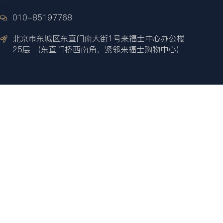
010-85197768
北京市东城区东直门南大街1号来福士中心办公楼
25层 （东直门桥西南角，紧邻来福士购物中心）